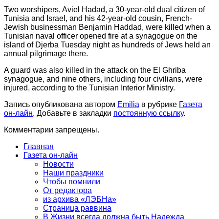
Two worshipers, Aviel Hadad, a 30-year-old dual citizen of
Tunisia and Israel, and his 42-year-old cousin, French-
Jewish businessman Benjamin Haddad, were killed when a
Tunisian naval officer opened fire at a synagogue on the
island of Djerba Tuesday night as hundreds of Jews held an
annual pilgrimage there.
A guard was also killed in the attack on the El Ghriba
synagogue, and nine others, including four civilians, were
injured, according to the Tunisian Interior Ministry.
Запись опубликована автором
Emilia
в рубрике
Газета
он-лайн
. Добавьте в закладки
постоянную ссылку
.
Комментарии запрещены.
Главная
Газета он-лайн
Новости
Наши праздники
Чтобы помнили
От редактора
из архива «ЛЭБНа»
Страница раввина
В Жизни всегда должна быть Надежда