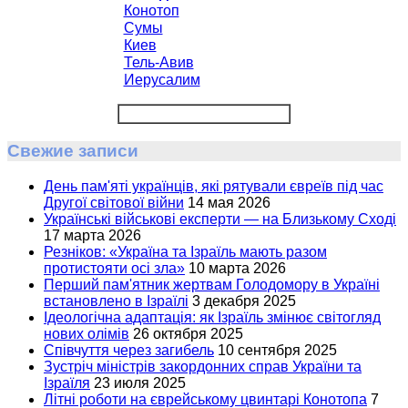
Конотоп
Сумы
Киев
Тель-Авив
Иерусалим
Свежие записи
День пам'яті українців, які рятували євреїв під час
Другої світової війни
14 мая 2026
Українські військові експерти — на Близькому Сході
17 марта 2026
Резніков: «Україна та Ізраїль мають разом
протистояти осі зла»
10 марта 2026
Перший пам'ятник жертвам Голодомору в Україні
встановлено в Ізраїлі
3 декабря 2025
Ідеологічна адаптація: як Ізраїль змінює світогляд
нових олімів
26 октября 2025
Співчуття через загибель
10 сентября 2025
Зустріч міністрів закордонних справ України та
Ізраїля
23 июля 2025
Літні роботи на єврейському цвинтарі Конотопа
7