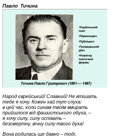
Павло Тичина
Народ єврейський! Славний! Не втішать
тебе я хочу. Кожен хай тут слуха:
в цей час, коли синам твоїм вмирать
прийшлося від фашистського обуха, –
я хочу силу, силу оспівать –
безсмертну, вічну силу твого духа!
Вона родилась ще давно – тоді,