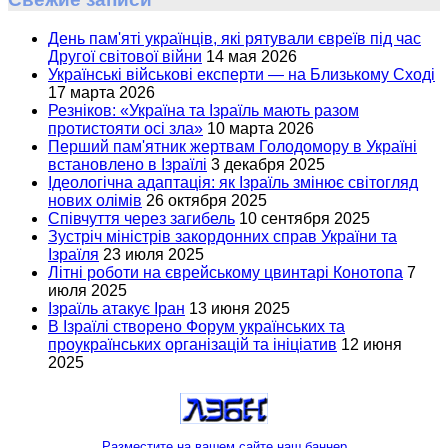
День пам'яті українців, які рятували євреїв під час
Другої світової війни
14 мая 2026
Українські військові експерти — на Близькому Сході
17 марта 2026
Резніков: «Україна та Ізраїль мають разом
протистояти осі зла»
10 марта 2026
Перший пам'ятник жертвам Голодомору в Україні
встановлено в Ізраїлі
3 декабря 2025
Ідеологічна адаптація: як Ізраїль змінює світогляд
нових олімів
26 октября 2025
Співчуття через загибель
10 сентября 2025
Зустріч міністрів закордонних справ України та
Ізраїля
23 июля 2025
Літні роботи на єврейському цвинтарі Конотопа
7
июля 2025
Ізраїль атакує Іран
13 июня 2025
В Ізраїлі створено Форум українських та
проукраїнських організацій та ініціатив
12 июня
2025
Разместите на вашем сайте наш баннер