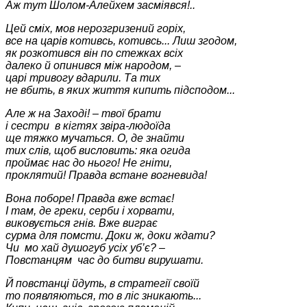
Аж тут Шолом-Алейхем засміявся!..
Цей сміх, мов нерозгризений горіх,
все на царів котивсь, котивсь... Лиш згодом,
як розкотився він по стежках всіх
далеко й опинився між народом, –
царі тривогу вдарили. Та тих
не вбить, в яких життя кипить підсподом...
Але ж на Заході! – твої брати
і сестри в кігтях звіра-людоїда
ще тяжко мучаться. О, де знайти
тих слів, щоб висловить: яка огида
проймає нас до нього! Не гніти,
проклятий! Правда встане вогневида!
Вона поборе! Правда вже встає!
І там, де греки, серби і хорвати,
виковується гнів. Вже виграє
сурма для помсти. Доки ж, доки ждати?
Чи мо хай душогуб усіх уб
’
є? –
Повстанцям час до битви вирушати.
Й повстанці йдуть, в стратегії своїй
то появляються, то в ліс зникають...