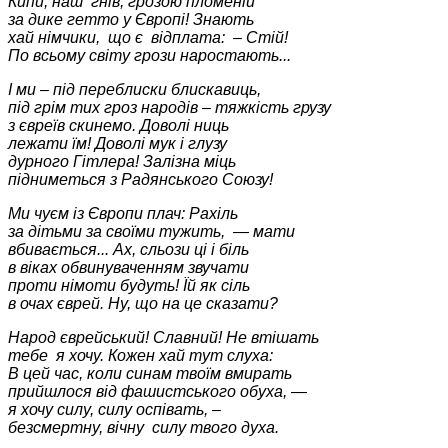
Кипи, наш гнів, грозою пломеній
за дике гетто у Європі! Знають
хай німчики, що є відплата: – Стій!
По всьому світу грози наростають...
І ми – під переблиски блискавиць,
під грім тих гроз народів – тяжкість грузу
з євреїв скинемо. Доволі ниць
лежати їм! Доволі мук і глузу
дурного Гітлера! Залізна міць
підниметься з Радянського Союзу!
Ми чуєм із Європи плач: Рахіль
за дітьми за своїми тужить, — мати
вбивається... Ах, сльози ці і біль
в віках обвинуваченням звучати
проти німоти будуть! Їй як сіль
в очах єврей. Ну, що на це сказати?
Народ єврейський! Славний! Не втішать
тебе я хочу. Кожен хай тут слуха:
В цей час, коли синам твоїм вмирать
прийшлося від фашистського обуха, —
я хочу силу, силу оспівать, –
безсмертну, вічну силу твого духа.