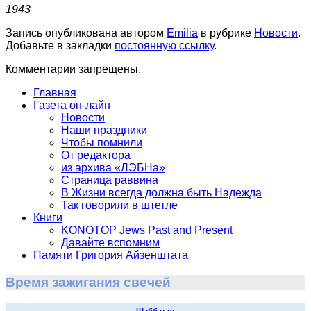
1943
Запись опубликована автором
Emilia
в рубрике
Новости
.
Добавьте в закладки
постоянную ссылку
.
Комментарии запрещены.
Главная
Газета он-лайн
Новости
Наши праздники
Чтобы помнили
От редактора
из архива «ЛЭБНа»
Страница раввина
В Жизни всегда должна быть Надежда
Так говорили в штетле
Книги
KONOTOP Jews Past and Present
Давайте вспомним
Памяти Григория Айзенштата
Время зажигания свечей
Шаббат в: