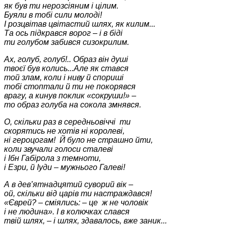
як був ти нерозсіяним і цілим.
Буяли в тобі сили молоді!
І розцвітав цвітастий шлях, як килим...
Та ось підкрався ворог – і в біді
ти голубом забився сизокрилим.
Ах, голуб, голуб!.. Образ він душі
твоєї був колись...Але як стався
той злам, коли і ниву й спориші
тобі стоптали й ти не покорявся
врагу, а кинув поклик «сокруши!» –
то образ голуба на сокола змнявся.
О, скільки раз в середньовіччі ти
скорятись не хотів ні королеві,
ні героцогам! Й було не страшно йти,
коли звучали голоси сталеві
і Ібн Габірола з темноти,
і Езри, й Іуди – мужнього Галеві!
А в дев
’
ятнадцятий суворий вік –
ой, скільки від царів ти настраждався!
«Єврей? – сміялись: – це ж не чоловік
і не людина». І в колючках слався
твій шлях, – і шлях, здавалось, вже заник...