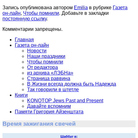
Запись опубликована автором
Emilia
в рубрике
Газета
он-лайн
,
Чтобы помнили
. Добавьте в закладки
постоянную ссылку
.
Комментарии запрещены.
Главная
Газета он-лайн
Новости
Наши праздники
Чтобы помнили
От редактора
из архива «ЛЭБНа»
Страница раввина
В Жизни всегда должна быть Надежда
Так говорили в штетле
Книги
KONOTOP Jews Past and Present
Давайте вспомним
Памяти Григория Айзенштата
Время зажигания свечей
Шаббат в: