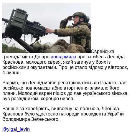
Єврейська
громада міста Дніпро
повідомила
про загибель Леоніда
Краснова, молодого єврея, який загинув у боях із
російськими окупантами. Про це стало відомо у вівторок,
4 липня.
Відомо, що Леонід мріяв репатріюватись до Ізраїлю, але
російське повномасштабне вторгнення зламало його
плани. Молодий єврей пішов до лав українського війська,
був розвідником, хоробро бився.
Раніше за хоробрість, виявлену на полі бою, Леоніда
Краснова було удостоєно нагороди президента України
Володимира Зеленського.
@yigal_levin