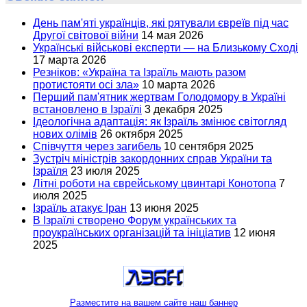
День пам'яті українців, які рятували євреїв під час
Другої світової війни
14 мая 2026
Українські військові експерти — на Близькому Сході
17 марта 2026
Резніков: «Україна та Ізраїль мають разом
протистояти осі зла»
10 марта 2026
Перший пам'ятник жертвам Голодомору в Україні
встановлено в Ізраїлі
3 декабря 2025
Ідеологічна адаптація: як Ізраїль змінює світогляд
нових олімів
26 октября 2025
Співчуття через загибель
10 сентября 2025
Зустріч міністрів закордонних справ України та
Ізраїля
23 июля 2025
Літні роботи на єврейському цвинтарі Конотопа
7
июля 2025
Ізраїль атакує Іран
13 июня 2025
В Ізраїлі створено Форум українських та
проукраїнських організацій та ініціатив
12 июня
2025
Разместите на вашем сайте наш баннер