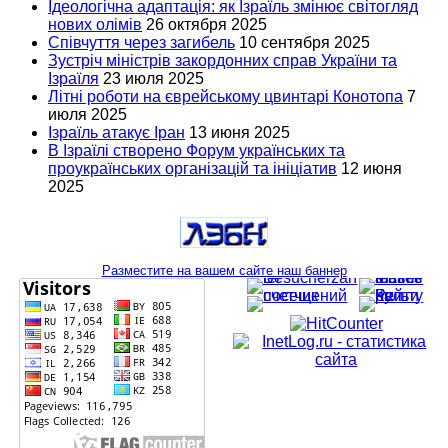
Ідеологічна адаптація: як Ізраїль змінює світогляд
нових олімів
26 октября 2025
Співчуття через загибель
10 сентября 2025
Зустріч міністрів закордонних справ України та
Ізраїля
23 июля 2025
Літні роботи на єврейському цвинтарі Конотопа
7
июля 2025
Ізраїль атакує Іран
13 июня 2025
В Ізраїлі створено Форум українських та
проукраїнських організацій та ініціатив
12 июня
2025
Разместите на вашем сайте наш баннер