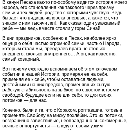
В канун Песаха как-то по-особому видится история моего
народа, его становления как такового через призму
семьи и тех людей, родство с которыми чувствую. Ведь
бывает, что видишь человека впервые, а кажется, что
знаком с ним тысячи лет!.. Как сказал один уважаемый
ребе — мы ведь вместе стояли у горы Синай.
В дни праздников, особенно в Песах, наиболее ярко
ощущаю себя частью огромной семьи, частью Народа,
которым стали мы, преодолев врага не столько
внешнего, сколько внутреннего… А он, как известно,
самый коварный.
Вот почему ежегодно вспоминаем об этом ключевом
событии в нашей Истории, примеряя ее на себя,
применяя ее к себе, чтобы оставаться людьми,
достойными наших предков, променявших сытую
рабскую стабильность на зыбкое, но с достоинством и
свободой, будущее если не для себя, то для своих
потомков — для нас.
Конечно, были и те, что с Корахом, роптавшие, готовые
променять Свободу на миску похлёбки. Это их потомки,
безгранично завистливые, неоправданно высокомерные,
вечные оппортунисты — следуют своим узким