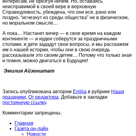
интересам, не брезгуя ничем. Но, оставаясь
неисправимой в своей вере в верховную
Справедливость, убеждена, что они все, рано или
поздно, “исчезнут из среды общества” не в физическом,
но моральном смысле…
А пока… Настанет вечер — в свое время на каждом
континенте — и иудеи соберутся за праздничными
столами, и дети зададут свои вопросы, и мы расскажем
им о нашей истории, чтобы они в свою очередь
рассказывали это своим детям… Потому что только зная
и помня, можно двигаться в Будущее!
Эмилия Айзенштат
Запись опубликована автором
Emilia
в рубрике
Наши
праздники
,
От редактора
. Добавьте в закладки
постоянную ссылку
.
Комментарии запрещены.
Главная
Газета он-лайн
Новости