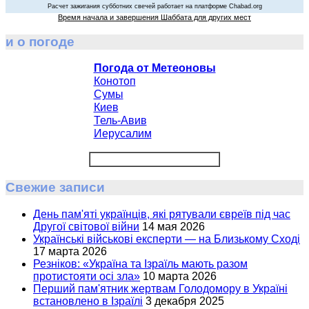
Расчет зажигания субботних свечей работает на платформе Chabad.org
Время начала и завершения Шаббата для других мест
и о погоде
Погода от Метеоновы
Конотоп
Сумы
Киев
Тель-Авив
Иерусалим
Свежие записи
День пам'яті українців, які рятували євреїв під час
Другої світової війни
14 мая 2026
Українські військові експерти — на Близькому Сході
17 марта 2026
Резніков: «Україна та Ізраїль мають разом
протистояти осі зла»
10 марта 2026
Перший пам'ятник жертвам Голодомору в Україні
встановлено в Ізраїлі
3 декабря 2025